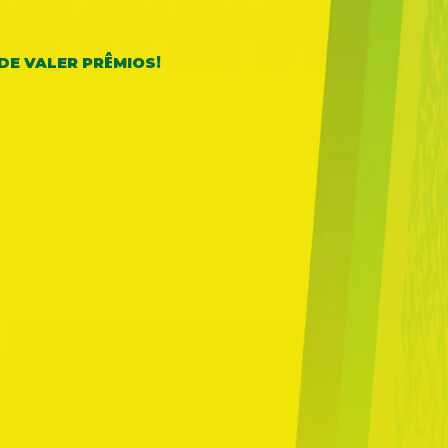
!
Ê
DE VALER PR
MIOS